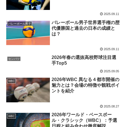
2025.09.11
バレーボール男子世界選手権の歴
バレーボール男子
代優勝国と過去の日本の成績と
は？
2025.09.11
2026年春の選抜高校野球注目選
センバツ
手Top5
2025.09.05
2026年WBC 異なる４都市開催の
WBC
魅力とは？会場の特徴や観戦ポイ
ントを紹介
2025.08.27
2026年ワールド・ベースボー
WBC
ル・クラシック（WBC）：予選
日程と組み合わせ徹底解説